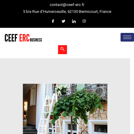
contact@ceef-erc.fr
5 bis Rue d'Humeroeuille, 62130 Bermicourt, France